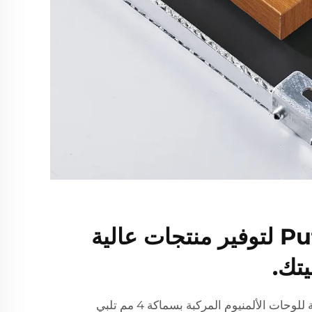
اعتمد على Pufeier لتوفير منتجات عالية
يتك.
توفر Pufeier أيضًا أسعارًا مناسبة للوحات الألمنيوم المركبة بسماكة 4 مم تلبي