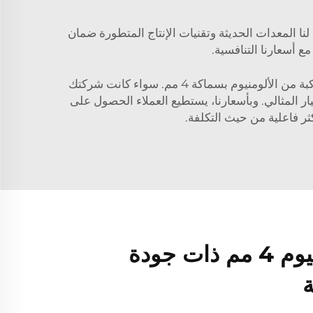
ميم الداخلي. تتيح لنا المعدات الحديثة وتقنيات الإنتاج المتطورة ضمان
ع أسعارنا التنافسية.
تفهم شركة Pufeier ضرورة إيجاد الحلول الأكثر فعالية من حيث التكلفة. ولذلك، نقدّم أسعارًا تنافسية على ألواحنا المركبة من الألومنيوم بسماكة 4 مم. سواء كانت شركتك
 المثالي. وبأسعارنا، يستطيع العملاء الحصول على
كثر فاعلية من حيث التكلفة.
ألواح مركبة ألومنيوم 4 مم ذات جودة
ة