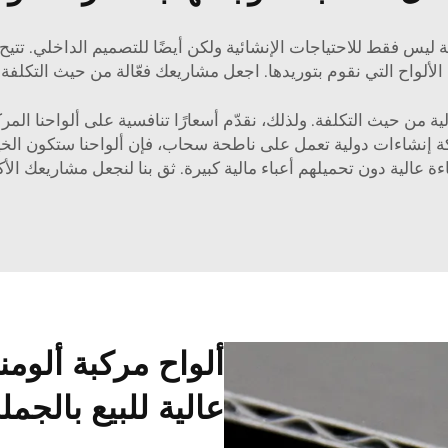
ا المركبة من الألومنيوم بسماكة 4 مم مثالية ليس فقط للاحتياجات الإنشائية ولكن أيضًا للتص
لألواح التي نقوم بتوريدها. اجعل مشاريعك فعّالة من حيث التكلفة م
 إنشاءات دولية تعمل على ناطحة سحاب، فإن ألواحنا ستكون الخيار
ة عالية دون تحميلهم أعباء مالية كبيرة. ثق بنا لنجعل مشاريعك الأ
عالية للبيع بالجمل