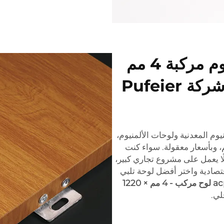
هل تبحث عن ألواح ألومنيوم مركبة 4 مم
بأسعار مناسبة للميزانية؟ شركة Pufeier
منيوم المعدنية ولوحات الألمنيوم،
ذلك لوحات الألمنيوم المركبة بسماكة 4 مم، وبأسعار معقولة. سواء كنت
ا يعمل على مشروع تجاري كبير،
قتصادية واختر أفضل لوحة تلبي
تشطيبات الخشب acp لوح مركب - 4 مم × 1220
لي.