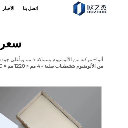
اتصل بنا
الأخبار
سعر ل
ألواح مركبة من الألومنيوم بسماكة 4 مم وبأعلى جودة وأسعار لا تُقهر، تفخر Pufeier بتقديمها لعملائها. لمجموعة متنوعة من الأسطح النهائية، يمكنك استكشاف
من الألومنيوم بتشطيبات صلبة - 4 مم × 1220 مم × 2440 مم