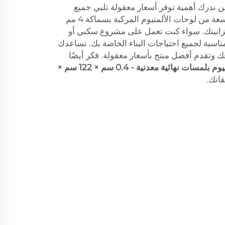
احتياجاتك. لدى Pufeier نحن ندرك أهمية توفر أسعار معقولة تلبي جميع
احتياجاتك. نحن نقدم مجموعة واسعة من لوحات الألمنيوم المركبة بسماكة 4 مم
زانيتك. سواء كنت تعمل على مشروع سكني أو
مناسبة لجميع احتياجات البناء الخاصة بك. تساعدك
اريعك وتقدم أفضل منتج بأسعار معقولة. فكر أيضًا
لوح مركب من الألومنيوم بلمسات نهائية معدنية - 0.4 سم × 122 سم ×
اتك.