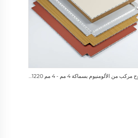
لوح مركب من الألومنيوم بسماكة 4 مم - 4 مم 1220 مم × 2440 مم (122 سم × 244 سم)