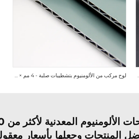
ة معدنية - 0.4 سم × 122 سم × 244 سم
لوح مركب من الألومنيوم بتشطيبات صلبة - 4 مم × 1220 مم × 2440 مم
ضل المنتجات وجعلها بأسعار معقولة