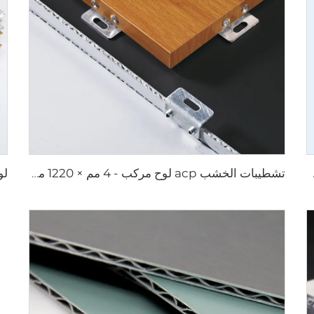
 2440 مم
تشطيبات الخشب acp لوح مركب - 4 مم × 1220 مم × 2440 مم