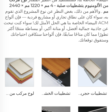
من الألومنيوم بتشطيبات صلبة - 4 مم × 1220 مم × 2440
مم
. والأهم من ذلك، بغض النظر عن نوع المشروع الذي تقوم
به، سواء كان على نطاق تجاري أو مشاريع فردية — فإن ألواح
ACM البيضاء الخاصة بنا هي الحل الأمثل لك! سواء كنت تبحث
عن جاذبية جمالية أفضل، أو متانة أكبر، أو ببساطة منتجًا أكثر
تطورًا مما كان متاحًا سابقًا، فإن ألواحنا ستكافئ احتياجاتك
وستفوق توقعاتك.
تشطيبات حجرية ACP - 4 مم × 1220 مم × 2440 مم
تشطيبات الخشب acp لوح مركب - 4 مم × 1220 مم × 2440 مم
لوح مركب من الألومنيوم بسماكة 4 مم - 4 مم 1220 مم × 2440 مم (122 سم × 244 سم)