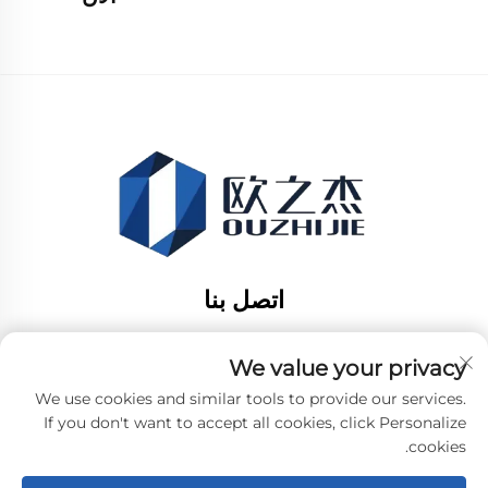
اتصل بنا
Add: رقم 277، شارع شو قوانغ، بلدة توديان، مدينة تونغشيانغ،
مدينة جياشينغ، مقاطعة تشيجيانغ، الصين
We value your privacy
هاتف:
+86-19106782098
We use cookies and similar tools to provide our services.
If you don't want to accept all cookies, click Personalize
البريد الإلكتروني:
sales@purful.com
cookies.