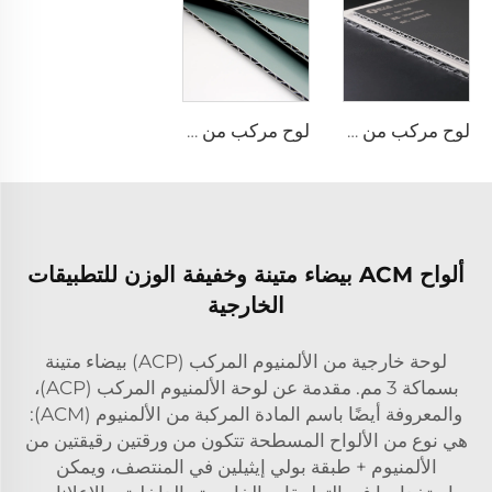
لوح مركب من الألومنيوم بلمسات نهائية معدنية - 0.4 سم × 122 سم × 244 سم
لوح مركب من الألومنيوم بتشطيبات صلبة - 4 مم × 1220 مم × 2440 مم
ألواح ACM بيضاء متينة وخفيفة الوزن للتطبيقات
الخارجية
لوحة خارجية من الألمنيوم المركب (ACP) بيضاء متينة
بسماكة 3 مم. مقدمة عن لوحة الألمنيوم المركب (ACP)،
والمعروفة أيضًا باسم المادة المركبة من الألمنيوم (ACM):
هي نوع من الألواح المسطحة تتكون من ورقتين رقيقتين من
الألمنيوم + طبقة بولي إيثيلين في المنتصف، ويمكن