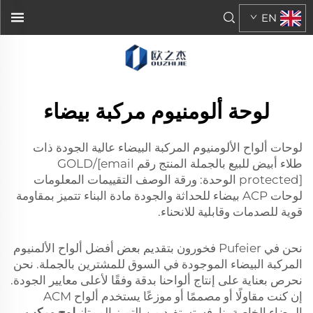
EN
لوحة ألومنيوم مركبة بيضاء
لوحات ألواح الألومنيوم المركبة البيضاء عالية الجودة ذات
طلاء أبيض للبيع بالجملة المنتج رقم GOLD/[email
protected] الوحدة: ورقة الوصف التقييمات المعلومات
لوحات ACP بيضاء للحداثة والجودة مادة البناء تتميز بمقاومة
قوية للصدمات وقابلية للانحناء.
نحن في Pufeier فخورون بتقديم بعض أفضل ألواح الألمنيوم
المركبة البيضاء الموجودة في السوق للمشترين بالجملة. نحن
نحرص بعناية على إنتاج ألواحنا بدقة وفقًا لأعلى معايير الجودة.
إن كنت مقاولًا أو مصممًا أو موزعًا يستخدم ألواح ACM
البيضاء الخاصة بنا، فستستفيد من التميز الممتاز
لوح مركب