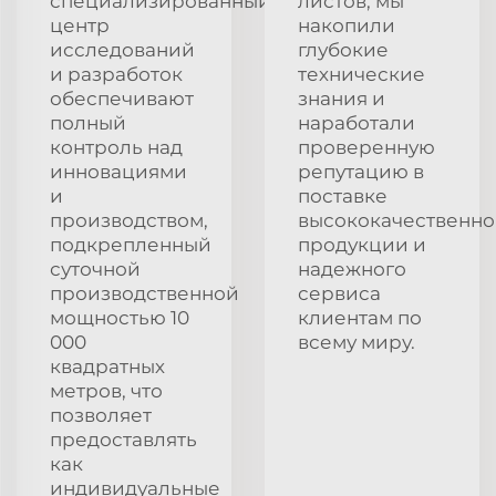
специализированный
листов, мы
центр
накопили
исследований
глубокие
и разработок
технические
обеспечивают
знания и
полный
наработали
контроль над
проверенную
инновациями
репутацию в
и
поставке
производством,
высококачественн
подкрепленный
продукции и
суточной
надежного
производственной
сервиса
мощностью 10
клиентам по
000
всему миру.
квадратных
метров, что
позволяет
предоставлять
как
индивидуальные