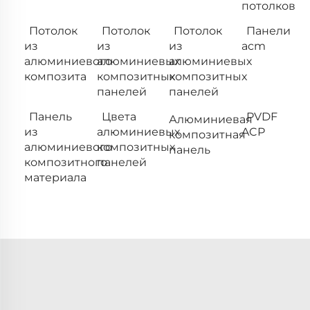
потолков
Потолок
Потолок
Потолок
Панели
из
из
из
acm
алюминиевого
алюминиевых
алюминиевых
композита
композитных
композитных
панелей
панелей
Панель
Цвета
PVDF
Алюминиевая
из
алюминиевых
ACP
композитная
алюминиевого
композитных
панель
композитного
панелей
материала