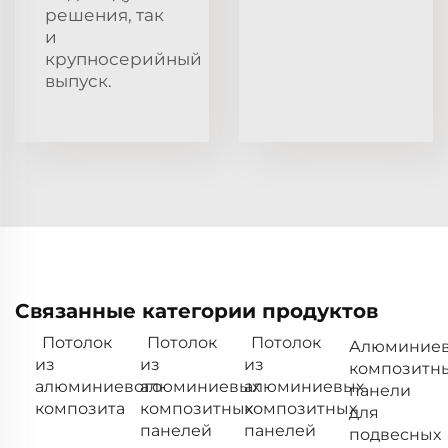
решения, так
и
крупносерийный
выпуск.
Связанные категории продуктов
Потолок
Потолок
Потолок
Алюминие
из
из
из
композитн
алюминиевого
алюминиевых
алюминиевых
панели
композита
композитных
композитных
для
панелей
панелей
подвесных