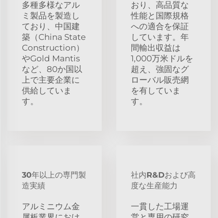
多種多様なアル
おり、高品質な
ミ製品を製造し
性能と国際規格
ており、中国建
への適合を保証
築（China State
しています。年
Construction）
間輸出収益は
やGold Mantis
1,000万米ドルを
など、80か国以
超え、強固なグ
上で主要企業に
ローバル販売網
供給していま
を有していま
す。
す。
30年以上の専門製
社内R&Dおよび高
造実績
度な生産能力
アルミニウム金
一貫した工場運
属板業界におけ
営と専用の研究