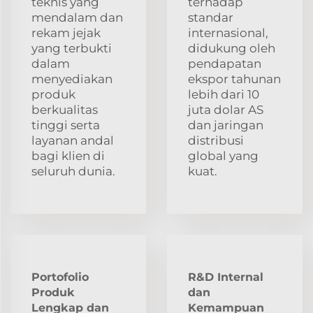
teknis yang
terhadap
mendalam dan
standar
rekam jejak
internasional,
yang terbukti
didukung oleh
dalam
pendapatan
menyediakan
ekspor tahunan
produk
lebih dari 10
berkualitas
juta dolar AS
tinggi serta
dan jaringan
layanan andal
distribusi
bagi klien di
global yang
seluruh dunia.
kuat.
Portofolio
R&D Internal
Produk
dan
Lengkap dan
Kemampuan