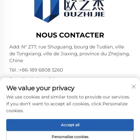
NOUS CONTACTER
Add: N° 277, rue Shuguang, bourg de Tudian, ville
de Tongxiang, ville de Jiaxing, province du Zhejiang,
Chine
Tél. :
+86-189 6808 5260
E-mail :
ada@purful.com
We value your privacy
WhatsApp :
+86-189 6808 5260
We use cookies and similar tools to provide our services.
If you don't want to accept all cookies, click Personalize
cookies.
Droits d'auteur © Jiaxing Pufeier Building Materials
Technology Co.,Ltd. Tous droits réservés -
Politique de
confidentialité
-
Blogue
Accept all
Personalize cookies