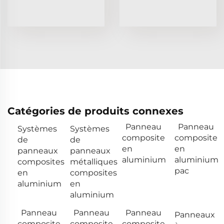
Catégories de produits connexes
Panneau
Panneau
Systèmes
Systèmes
composite
composite
de
de
en
en
panneaux
panneaux
aluminium
aluminium
composites
métalliques
pac
en
composites
aluminium
en
aluminium
Panneau
Panneau
Panneau
Panneaux
composite
composite
composite