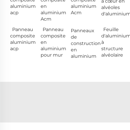
à cœur en
aluminium
en
aluminium
alvéoles
acp
aluminium
Acm
d'aluminiu
Acm
Panneau
Panneau
Feuille
Panneaux
composite
composite
d'aluminiu
de
aluminium
en
à
construction
acp
aluminium
structure
en
pour mur
alvéolaire
aluminium