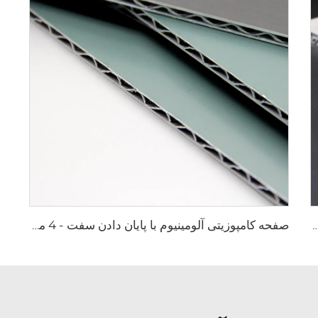
ینیوم با پایان دادن فلزی - 0.4 سانتی متر × 122 سانتی متر × 244 سانتی متر
صفحه کامپوزیتی آلومینیوم با پایان دادن سفت - 4 میلی متر × 1220 میلی متر × 2440 میلی متر