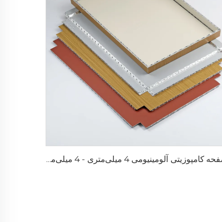
صفحه کامپوزیتی آلومینیومی 4 میلی‌متری - 4 میلی‌متر 1220 میلی‌متر × 2440 میلی‌متر (122 سانتی‌متر × 244 سانتی‌متر)