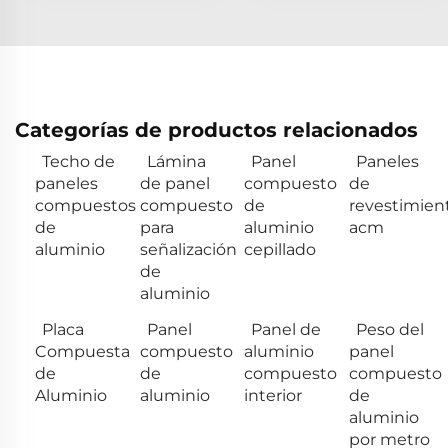
Categorías de productos relacionados
Techo de
Lámina
Panel
Paneles
paneles
de panel
compuesto
de
compuestos
compuesto
de
revestimien
de
para
aluminio
acm
aluminio
señalización
cepillado
de
aluminio
Placa
Panel
Panel de
Peso del
Compuesta
compuesto
aluminio
panel
de
de
compuesto
compuesto
Aluminio
aluminio
interior
de
aluminio
por metro