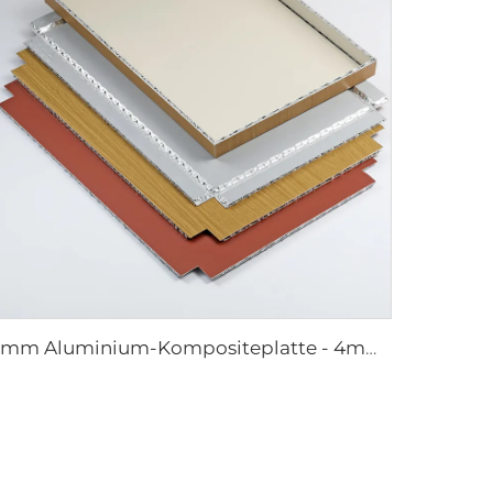
4mm Aluminium-Kompositeplatte - 4mm 1220mm x 2440mm (122cm x 244cm)