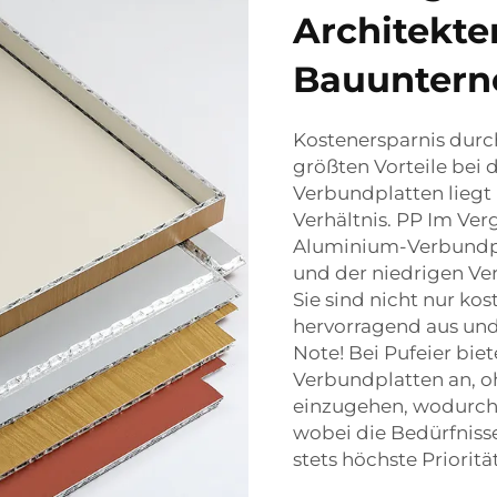
Architekte
Bauunter
Kostenersparnis durc
größten Vorteile bei
Verbundplatten liegt
Verhältnis. PP Im Ve
Aluminium-Verbundpl
und der niedrigen Ve
Sie sind nicht nur ko
hervorragend aus und
Note! Bei Pufeier bie
Verbundplatten an, o
einzugehen, wodurch 
wobei die Bedürfniss
stets höchste Prioritä