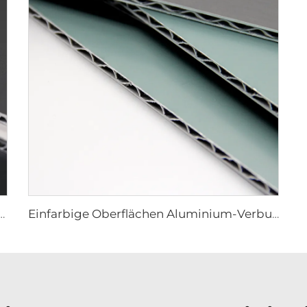
n Aluminium-Verbundplatte – 0,4 cm x 122 cm x 244 cm
Einfarbige Oberflächen Aluminium-Verbundplatte – 4mm x 1220mm x 2440mm