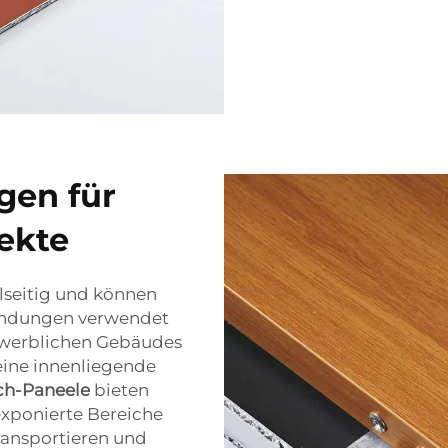
gen für
ekte
lseitig und können
wendungen verwendet
ewerblichen Gebäudes
 eine innenliegende
ch-Paneele
bieten
xponierte Bereiche
transportieren und