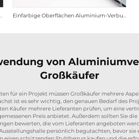
n Aluminium-Verbundplatte – 0,4 cm x 122 cm x 244 cm
Einfarbige Oberflächen Aluminium-Verbundplatte – 4mm x 1220mm x 2440mm
rwendung von Aluminiumve
Großkäufer
n für ein Projekt müssen Großkäufer mehrere Aspe
hst ist es sehr wichtig, den genauen Bedarf des Proje
n Käufer mehrere Lieferanten prüfen, um eine vertr
emessenen Preis anbietet. Außerdem sollten Sie die
ungen bewerten, die vom Lieferanten angeboten werde
 Ausstellungshalle persönlich begutachten, bevor sie e
en einen schützenden Stuhlbezug kaufen und die erfor