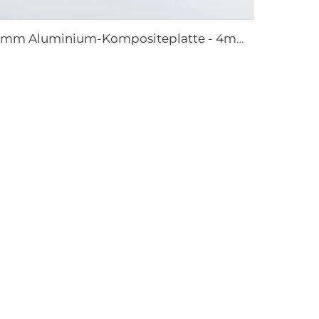
4mm Aluminium-Kompositeplatte - 4mm 1220mm x 2440mm (122cm x 244cm)