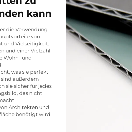
tten zu
inden kann
er die Verwendung
uptvorteile von
 und Vielseitigkeit.
en und einer Vielzahl
lle Wohn- und
d
ht, was sie perfekt
e sind außerdem
 sie sicher für jedes
ngsbild, das nicht
 macht
von Architekten und
läche benötigt wird.