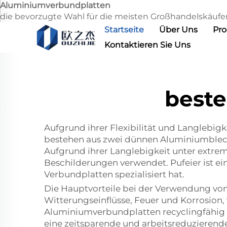
Aluminiumverbundplatten
die bevorzugte Wahl für die meisten Großhandelskäufer. 
Startseite
Über Uns
Pr
Kontaktieren Sie Uns
best
Aufgrund ihrer Flexibilität und Langlebigk
bestehen aus zwei dünnen Aluminiumbleche
Aufgrund ihrer Langlebigkeit unter extr
Beschilderungen verwendet. Pufeier ist 
Verbundplatten spezialisiert hat.
Die Hauptvorteile bei der Verwendung von
Witterungseinflüsse, Feuer und Korrosion,
Aluminiumverbundplatten recyclingfähig un
eine zeitsparende und arbeitsreduzierende