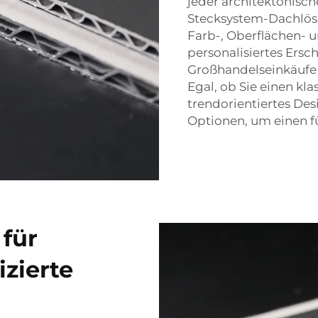
jeder architektonisc
Stecksystem-Dachlösu
Farb-, Oberflächen- u
personalisiertes Ersc
Großhandelseinkäufe i
Egal, ob Sie einen kl
trendorientiertes De
Optionen, um einen fü
 für
zierte