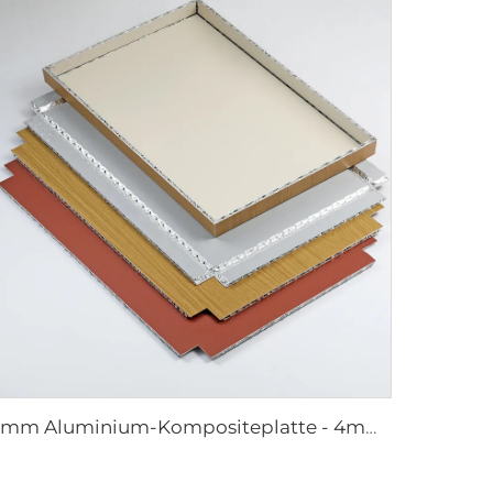
4mm Aluminium-Kompositeplatte - 4mm 1220mm x 2440mm (122cm x 244cm)