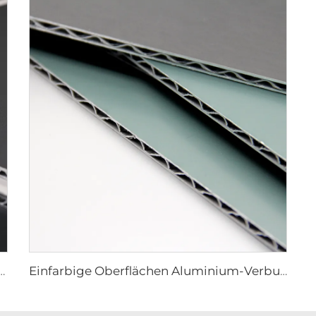
n Aluminium-Verbundplatte – 0,4 cm x 122 cm x 244 cm
Einfarbige Oberflächen Aluminium-Verbundplatte – 4mm x 1220mm x 2440mm