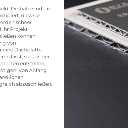
eld. Deshalb sind die
ipiert, dass sie
werden schnell
 Ihr Projekt
ließen können.
ung von
 eine Dachplatte
eren lässt, sodass bei
hmerzen entstehen,
ötigen! Von Anfang
tändlichen
greich abzuschließen.