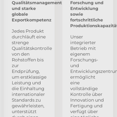
Qualitätsmanagement
Forschung und
und starke
Entwicklung
globale
sowie
Exportkompetenz
fortschrittliche
Produktionskapazitä
Jedes Produkt
durchläuft eine
Unser
strenge
integrierter
Qualitätskontrolle
Betrieb mit
von den
eigenem
Rohstoffen bis
Forschungs-
zur
und
Endprüfung,
Entwicklungszentr
um erstklassige
ermöglicht
Leistung und
eine
die Einhaltung
vollständige
internationaler
Kontrolle über
Standards zu
Innovation und
gewährleisten,
Fertigung und
unterstützt
verfügt über