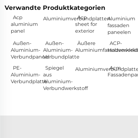
Verwandte Produktkategorien
Acp
Acp
Aluminiumverbundplatten
Aluminium
aluminium
sheet for
fassaden
panel
exterior
paneelen
Außen-
Außen-
Äußere
ACP-
Aluminium-
Aluminium-
Aluminiumfassadenverkl
Holzverklei
Verbundpaneel
Verbundplatte
PE-
Spiegel
Acm
Aluminiumverbundplatt
Aluminium-
aus
Fassadenpa
Verbundplatte
Aluminium-
Verbundwerkstoff