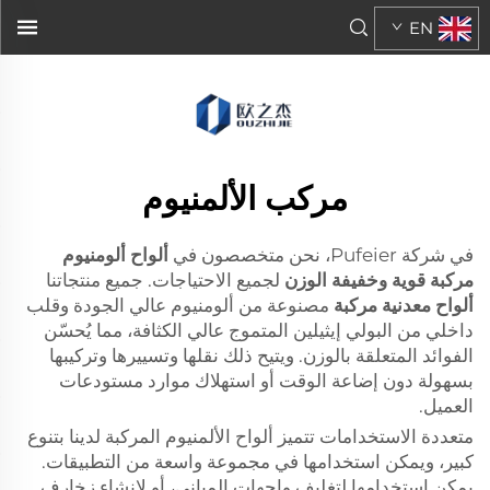
ألواح الألمنيوم المركبة القوية والخفيفة الوزن لجميع&am...">
EN
مركب الألمنيوم
في شركة Pufeier، نحن متخصصون في
ألواح ألومنيوم
مركبة قوية وخفيفة الوزن
لجميع الاحتياجات. جميع منتجاتنا
ألواح معدنية مركبة
مصنوعة من ألومنيوم عالي الجودة وقلب
داخلي من البولي إيثيلين المتموج عالي الكثافة، مما يُحسّن
الفوائد المتعلقة بالوزن. ويتيح ذلك نقلها وتسييرها وتركيبها
بسهولة دون إضاعة الوقت أو استهلاك موارد مستودعات
العميل.
متعددة الاستخدامات تتميز ألواح الألمنيوم المركبة لدينا بتنوع
كبير، ويمكن استخدامها في مجموعة واسعة من التطبيقات.
يمكن استخدامها لتغليف واجهات المباني، أو لإنشاء زخارف