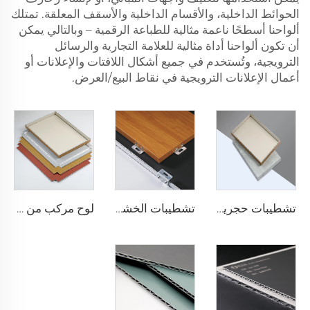
الحوائط الداخلية، والأقسام الداخلية والأسقف المعلقة. تمتلك
ألواحنا أسطحًا ناعمة مثالية للطباعة الرقمية – وبالتالي يمكن
أن تكون ألواحنا أداة مثالية للعلامة التجارية والرسائل
الترويجية، وتُستخدم في جميع أشكال اللافتات والإعلانات أو
أعمال الإعلانات الترويجية في نقاط البيع/العرض.
تشطيبات حجرية ACP - 4 مم × 1220 مم × 2440 مم
تشطيبات الخشب acp لوح مركب - 4 مم × 1220 مم × 2440 مم
لوح مركب من الألومنيوم بسماكة 4 مم - 4 مم 1220 مم × 2440 مم (122 سم × 244 سم)