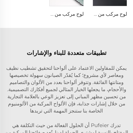
لوح مركب من الألومنيوم بلمسات نهائية معدنية - 0.4 سم × 122 سم × 244 سم
لوح مركب من الألومنيوم بتشطيبات صلبة - 4 مم × 1220 مم × 2440 مم
تطبيقات متعددة للبناء والإشارات
يمكن للمقاولين الاعتماد على ألواحنا لتحقيق تشطيب نظيف
ومعاصر لأي مشروع؛ كما يُقدّر الصيانون سهولة تخصيصها
ومتانتها الفائقة. وتتوفر ألواحنا بعدد من الألوان والتصاميم
والأحجام، ما يجعلها الخيار المثالي لجميع أفكارك التصميمية.
من تحسين مظهر المباني إلى تعزيز الوعي بالعلامة التجارية
من خلال إشارات جذابة، فإن الألواح المركبة من الألومنيوم
الخاصة بنا ستنجز المهمة التي تريدها
تدرك Pufeier أن الحلول الفعالة من حيث التكلفة هي
المفتاح بالنسبة لمشتري الجملة لدينا. تُعد صفائحنا المركبة من