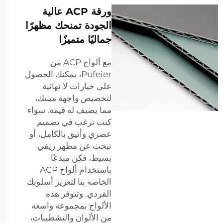
ورقة ACP عالية
الجودة تمنحك مظهرًا
جماليًا متميزًا
مع ألواح ACP من
Pufeier، يمكنك الحصول
على خيارات لا نهائية
لتخصيص واجهة مبنىك،
مما يضيف له قيمة. سواء
كنت ترغب في تصميم
عصري وأنيق بالكامل، أو
تبحث عن مظهر ريفي
بسيط، فكن مبدعًا
باستخدام ألواح ACP
الخاصة بنا لتعزيز أسلوبك
الفردي. وتتوفر هذه
الألواح بمجموعة واسعة
من الألوان والتشطيبات،