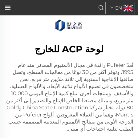
EN
لوحة ACP للخارج
تُعدّ Pufeier رائدة في مجال الألمنيوم المعدني منذ عام
1995، وتوفر أكثر من 30 نوعًا من معالجات السطح، وتصل
طاقتها الإنتاجية السنوية إلى ثلاثة ملايين متر مربع. نحن
متخصصون في تصنيع الألواح ثلاثية الأبعاد، والألواح العسلية،
والأسقف، ومنتجات أخرى. تبلغ كمية الإنتاج اليومي 10,000
متر مربع، ونمتلك مصنعنا الخاص للإنتاج والتصدير إلى أكثر من
80 دولة. تختار شركتا China State Construction وGold
Mantis، وهما من العملاء المعروفين، ألواح Pufeier من
الدرجة الأولى من صفائح الألمنيوم المعدنية المصممة حسب
الطلب لتلبية احتياجات أي مبنى.